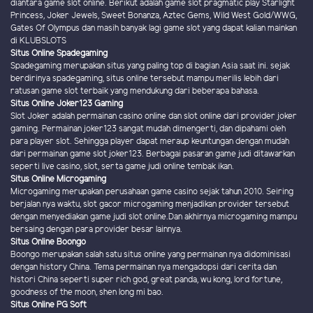
diantara game slot online. Berikut adalah game slot pragmatic play Starlight
Princess, Joker Jewels, Sweet Bonanza, Aztec Gems, Wild West Gold/WWG,
Gates Of Olympus dan masih banyak lagi game slot yang dapat kalian mainkan
di KLUBSLOTS
Situs Online Spadegaming
Spadegaming merupakan situs yang paling top di bagian Asia saat ini. sejak
berdirinya spadegaming, situs online tersebut mampu merilis lebih dari
ratusan game slot terbaik yang mendukung dari beberapa bahasa.
Situs Online Joker123 Gaming
Slot Joker adalah permainan casino online dan slot online dari provider joker
gaming. Permainan joker123 sangat mudah dimengerti, dan dipahami oleh
para player slot. Sehingga player dapat meraup keuntungan dengan mudah
dari permainan game slot joker123. Berbagai pasaran game judi ditawarkan
seperti live casino, slot, serta game judi online tembak ikan.
Situs Online Microgaming
Microgaming merupakan perusahaan game casino sejak tahun 2010. Seiring
berjalan nya waktu, slot gacor microgaming menjadikan provider tersebut
dengan menyediakan game judi slot online.Dan akhirnya microgaming mampu
bersaing dengan para provider besar lainnya.
Situs Online Boongo
Boongo merupakan salah satu situs online yang permainan nya didominisasi
dengan history China. Tema permainan nya mengadopsi dari cerita dan
histori China seperti super rich god, great panda, wu kong, lord fortune,
goodness of the moon, shen long mi bao.
Situs Online PG Soft