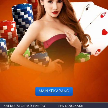
MAIN SEKARANG
KALKULATOR MIX PARLAY
TENTANG KAMI