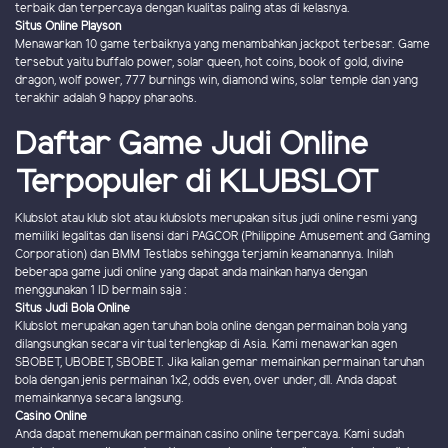
terbaik dan terpercaya dengan kualitas paling atas di kelasnya.
Situs Online Playson
Menawarkan 10 game terbaiknya yang menambahkan jackpot terbesar. Game
tersebut yaitu buffalo power, solar queen, hot coins, book of gold, divine
dragon, wolf power, 777 burnings win, diamond wins, solar temple dan yang
terakhir adalah 9 happy pharaohs.
Daftar Game Judi Online
Terpopuler di KLUBSLOT
Klubslot atau klub slot atau klubslots merupakan situs judi online resmi yang
memiliki legalitas dan lisensi dari PAGCOR (Philippine Amusement and Gaming
Corporation) dan BMM Testlabs sehingga terjamin keamanannya. Inilah
beberapa game judi online yang dapat anda mainkan hanya dengan
menggunakan 1 ID bermain saja :
Situs Judi Bola Online
Klubslot merupakan agen taruhan bola online dengan permainan bola yang
dilangsungkan secara virtual terlengkap di Asia. Kami menawarkan agen
SBOBET, UBOBET, SBOBET. Jika kalian gemar memainkan permainan taruhan
bola dengan jenis permainan 1x2, odds even, over under, dll. Anda dapat
memainkannya secara langsung.
Casino Online
Anda dapat menemukan permainan casino online terpercaya. Kami sudah