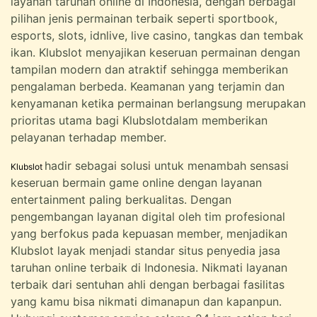
layanan taruhan online di Indonesia, dengan berbagai
pilihan jenis permainan terbaik seperti sportbook,
esports, slots, idnlive, live casino, tangkas dan tembak
ikan. Klubslot menyajikan keseruan permainan dengan
tampilan modern dan atraktif sehingga memberikan
pengalaman berbeda. Keamanan yang terjamin dan
kenyamanan ketika permainan berlangsung merupakan
prioritas utama bagi Klubslotdalam memberikan
pelayanan terhadap member.
hadir sebagai solusi untuk menambah sensasi
Klubslot
keseruan bermain game online dengan layanan
entertainment paling berkualitas. Dengan
pengembangan layanan digital oleh tim profesional
yang berfokus pada kepuasan member, menjadikan
Klubslot layak menjadi standar situs penyedia jasa
taruhan online terbaik di Indonesia. Nikmati layanan
terbaik dari sentuhan ahli dengan berbagai fasilitas
yang kamu bisa nikmati dimanapun dan kapanpun.