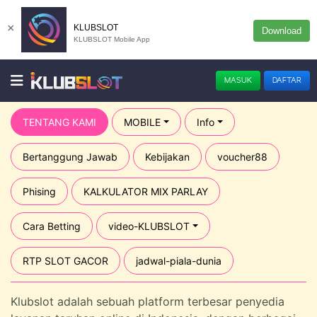
×
KLUBSLOT
Download
KLUBSLOT Mobile App
MASUK
DAFTAR
TENTANG KAMI
MOBILE
Info
Bertanggung Jawab
Kebijakan
voucher88
Phising
KALKULATOR MIX PARLAY
Cara Betting
video-KLUBSLOT
RTP SLOT GACOR
jadwal-piala-dunia
Klubslot adalah sebuah platform terbesar penyedia