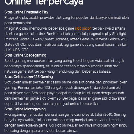
Online Terpercaya
Situs Online Pragmatic Play
Pragmatic play adalah provider slot yang terpopuler dan banyak diminati oleh
para pemain slot.
Pragmatic play mempunyai beberapa game
slot gacor
terbaik nya diantara
diantara game slot online. Berikut adalah game slot pragmatic play Starlight
Princess, Joker Jewels, Sweet Bonanza, Aztec Gems, Wild West Gold/WWG,
Gates Of Olympus dan masih banyak lagi game slot yang dapat kalian mainkan
di KLUBSLOTS
Situs Online Spadegaming
Spadegaming merupakan situs yang paling top di bagian Asia saat ini. sejak
berdirinya spadegaming, situs online tersebut mampu merilis lebih dari
ratusan game slot terbaik yang mendukung dari beberapa bahasa.
Situs Online Joker123 Gaming
Slot Joker adalah permainan casino online dan slot online dari provider joker
gaming. Permainan joker123 sangat mudah dimengerti, dan dipahami oleh
para player slot. Sehingga player dapat meraup keuntungan dengan mudah
dari permainan game slot joker123. Berbagai pasaran game judi ditawarkan
seperti live casino, slot, serta game judi online tembak ikan.
Situs Online Microgaming
Microgaming merupakan perusahaan game casino sejak tahun 2010. Seiring
berjalan nya waktu, slot gacor microgaming menjadikan provider tersebut
dengan menyediakan game judi slot online.Dan akhirnya microgaming mampu
bersaing dengan para provider besar lainnya.