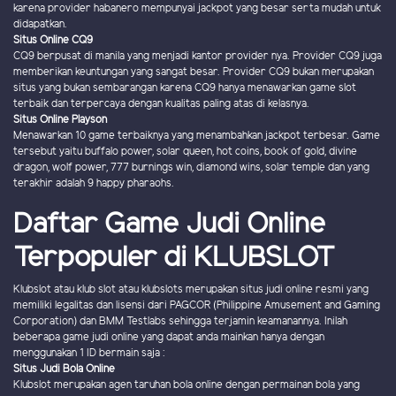
karena provider habanero mempunyai jackpot yang besar serta mudah untuk
didapatkan.
Situs Online CQ9
CQ9 berpusat di manila yang menjadi kantor provider nya. Provider CQ9 juga
memberikan keuntungan yang sangat besar. Provider CQ9 bukan merupakan
situs yang bukan sembarangan karena CQ9 hanya menawarkan game slot
terbaik dan terpercaya dengan kualitas paling atas di kelasnya.
Situs Online Playson
Menawarkan 10 game terbaiknya yang menambahkan jackpot terbesar. Game
tersebut yaitu buffalo power, solar queen, hot coins, book of gold, divine
dragon, wolf power, 777 burnings win, diamond wins, solar temple dan yang
terakhir adalah 9 happy pharaohs.
Daftar Game Judi Online
Terpopuler di KLUBSLOT
Klubslot atau klub slot atau klubslots merupakan situs judi online resmi yang
memiliki legalitas dan lisensi dari PAGCOR (Philippine Amusement and Gaming
Corporation) dan BMM Testlabs sehingga terjamin keamanannya. Inilah
beberapa game judi online yang dapat anda mainkan hanya dengan
menggunakan 1 ID bermain saja :
Situs Judi Bola Online
Klubslot merupakan agen taruhan bola online dengan permainan bola yang