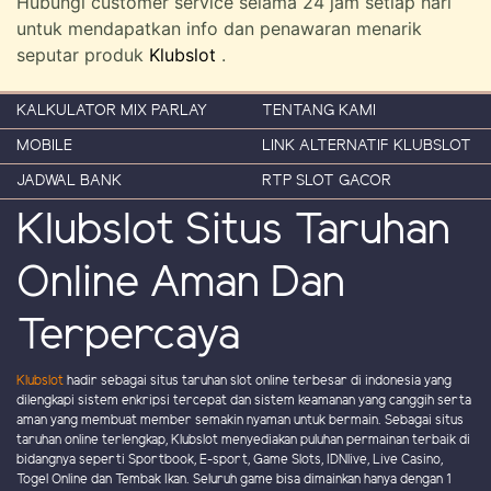
Hubungi customer service selama 24 jam setiap hari
untuk mendapatkan info dan penawaran menarik
seputar produk
Klubslot
.
KALKULATOR MIX PARLAY
TENTANG KAMI
MOBILE
LINK ALTERNATIF KLUBSLOT
JADWAL BANK
RTP SLOT GACOR
Klubslot Situs Taruhan
Online Aman Dan
Terpercaya
Klubslot
hadir sebagai situs taruhan slot online terbesar di indonesia yang
dilengkapi sistem enkripsi tercepat dan sistem keamanan yang canggih serta
aman yang membuat member semakin nyaman untuk bermain. Sebagai situs
taruhan online terlengkap, Klubslot menyediakan puluhan permainan terbaik di
bidangnya seperti Sportbook, E-sport, Game Slots, IDNlive, Live Casino,
Togel Online dan Tembak Ikan. Seluruh game bisa dimainkan hanya dengan 1