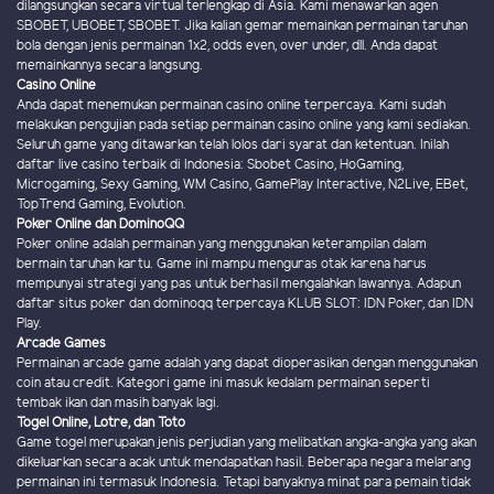
dilangsungkan secara virtual terlengkap di Asia. Kami menawarkan agen
SBOBET, UBOBET, SBOBET. Jika kalian gemar memainkan permainan taruhan
bola dengan jenis permainan 1x2, odds even, over under, dll. Anda dapat
memainkannya secara langsung.
Casino Online
Anda dapat menemukan permainan casino online terpercaya. Kami sudah
melakukan pengujian pada setiap permainan casino online yang kami sediakan.
Seluruh game yang ditawarkan telah lolos dari syarat dan ketentuan. Inilah
daftar live casino terbaik di Indonesia: Sbobet Casino, HoGaming,
Microgaming, Sexy Gaming, WM Casino, GamePlay Interactive, N2Live, EBet,
TopTrend Gaming, Evolution.
Poker Online dan DominoQQ
Poker online adalah permainan yang menggunakan keterampilan dalam
bermain taruhan kartu. Game ini mampu menguras otak karena harus
mempunyai strategi yang pas untuk berhasil mengalahkan lawannya. Adapun
daftar situs poker dan dominoqq terpercaya KLUB SLOT: IDN Poker, dan IDN
Play.
Arcade Games
Permainan arcade game adalah yang dapat dioperasikan dengan menggunakan
coin atau credit. Kategori game ini masuk kedalam permainan seperti
tembak ikan dan masih banyak lagi.
Togel Online, Lotre, dan Toto
Game togel merupakan jenis perjudian yang melibatkan angka-angka yang akan
dikeluarkan secara acak untuk mendapatkan hasil. Beberapa negara melarang
permainan ini termasuk Indonesia. Tetapi banyaknya minat para pemain tidak