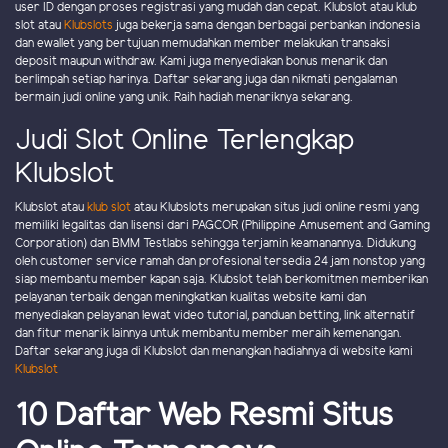
user ID dengan proses registrasi yang mudah dan cepat. Klubslot atau klub
slot atau
Klubslots
juga bekerja sama dengan berbagai perbankan indonesia
dan ewallet yang bertujuan memudahkan member melakukan transaksi
deposit maupun withdraw. Kami juga menyediakan bonus menarik dan
berlimpah setiap harinya. Daftar sekarang juga dan nikmati pengalaman
bermain judi online yang unik. Raih hadiah menariknya sekarang.
Judi Slot Online Terlengkap
Klubslot
Klubslot atau
klub slot
atau Klubslots merupakan situs judi online resmi yang
memiliki legalitas dan lisensi dari PAGCOR (Philippine Amusement and Gaming
Corporation) dan BMM Testlabs sehingga terjamin keamanannya. Didukung
oleh customer service ramah dan profesional tersedia 24 jam nonstop yang
siap membantu member kapan saja. Klubslot telah berkomitmen memberikan
pelayanan terbaik dengan meningkatkan kualitas website kami dan
menyediakan pelayanan lewat video tutorial, panduan betting, link alternatif
dan fitur menarik lainnya untuk membantu member meraih kemenangan.
Daftar sekarang juga di Klubslot dan menangkan hadiahnya di website kami
Klubslot
10 Daftar Web Resmi Situs