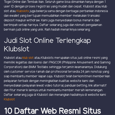
Togel Online dan Tembak Ikan. Seluruh game bisa dimainkan hanya dengan 1
user ID dengan proses registrasi yang mudah dan cepat. Klubslot atau klub
slot atau
Klubslots
juga bekerja sama dengan berbagai perbankan indonesia
dan ewallet yang bertujuan memudahkan member melakukan transaksi
deposit maupun withdraw. Kami juga menyediakan bonus menarik dan
berlimpah setiap harinya. Daftar sekarang juga dan nikmati pengalaman
bermain judi online yang unik. Raih hadiah menariknya sekarang.
Judi Slot Online Terlengkap
Klubslot
Klubslot atau
klub slot
atau Klubslots merupakan situs judi online resmi yang
memiliki legalitas dan lisensi dari PAGCOR (Philippine Amusement and Gaming
Corporation) dan BMM Testlabs sehingga terjamin keamanannya. Didukung
oleh customer service ramah dan profesional tersedia 24 jam nonstop yang
siap membantu member kapan saja. Klubslot telah berkomitmen memberikan
pelayanan terbaik dengan meningkatkan kualitas website kami dan
menyediakan pelayanan lewat video tutorial, panduan betting, link alternatif
dan fitur menarik lainnya untuk membantu member meraih kemenangan.
Daftar sekarang juga di Klubslot dan menangkan hadiahnya di website kami
Klubslot
10 Daftar Web Resmi Situs