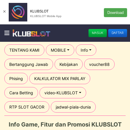
×
KLUBSLOT
Download
KLUBSLOT Mobile App
MASUK
DAFTAR
TENTANG KAMI
MOBILE
Info
Bertanggung Jawab
Kebijakan
voucher88
Phising
KALKULATOR MIX PARLAY
Cara Betting
video-KLUBSLOT
RTP SLOT GACOR
jadwal-piala-dunia
Info Game, Fitur dan Promosi KLUBSLOT