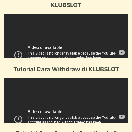
KLUBSLOT
Tutorial Cara Withdraw di KLUBSLOT