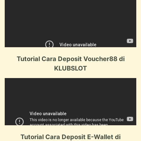
Tutorial Cara Deposit Voucher88 di
KLUBSLOT
Tutorial Cara Deposit E-Wallet di