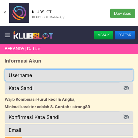
×
KLUBSLOT
Download
KLUBSLOT Mobile App
MASUK
DAFTAR
Daftar
BERANDA
Informasi Akun
Wajib Kombinasi Huruf kecil & Angka, .
Minimal karakter adalah 8. Contoh : strong89