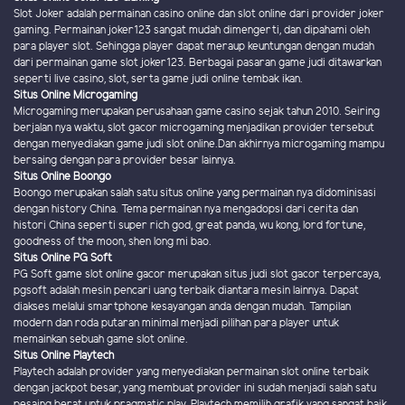
Slot Joker adalah permainan casino online dan slot online dari provider joker
gaming. Permainan joker123 sangat mudah dimengerti, dan dipahami oleh
para player slot. Sehingga player dapat meraup keuntungan dengan mudah
dari permainan game slot joker123. Berbagai pasaran game judi ditawarkan
seperti live casino, slot, serta game judi online tembak ikan.
Situs Online Microgaming
Microgaming merupakan perusahaan game casino sejak tahun 2010. Seiring
berjalan nya waktu, slot gacor microgaming menjadikan provider tersebut
dengan menyediakan game judi slot online.Dan akhirnya microgaming mampu
bersaing dengan para provider besar lainnya.
Situs Online Boongo
Boongo merupakan salah satu situs online yang permainan nya didominisasi
dengan history China. Tema permainan nya mengadopsi dari cerita dan
histori China seperti super rich god, great panda, wu kong, lord fortune,
goodness of the moon, shen long mi bao.
Situs Online PG Soft
PG Soft game slot online gacor merupakan situs judi slot gacor terpercaya,
pgsoft adalah mesin pencari uang terbaik diantara mesin lainnya. Dapat
diakses melalui smartphone kesayangan anda dengan mudah. Tampilan
modern dan roda putaran minimal menjadi pilihan para player untuk
memainkan sebuah game slot online.
Situs Online Playtech
Playtech adalah provider yang menyediakan permainan slot online terbaik
dengan jackpot besar, yang membuat provider ini sudah menjadi salah satu
pesaing berat untuk pragmatic play. Playtech memilih grafik yang sangat baik