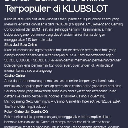
Terpopuler di KLUBSLOT
Klubslot atau klub slot atau klubslots merupakan situs judi online resmi yang
memiliki legalitas dan lisensi dari PAGCOR (Philippine Amusement and Gaming
Corporation) dan BMM Testlabs sehingga terjamin keamanannya. Inilah
beberapa game judi online yang dapat anda mainkan hanya dengan
menggunakan 1 ID bermain saja :
Situs Judi Bola Online
Klubslot merupakan agen taruhan bola online dengan permainan bola yang
dilangsungkan secara virtual terlengkap di Asia. Kami menawarkan agen
SBOBET, UBOBET, SBOBET. Jika kalian gemar memainkan permainan taruhan
bola dengan jenis permainan 1x2, odds even, over under, dll. Anda dapat
memainkannya secara langsung.
Casino Online
Anda dapat menemukan permainan casino online terpercaya. Kami sudah
melakukan pengujian pada setiap permainan casino online yang kami sediakan.
Seluruh game yang ditawarkan telah lolos dari syarat dan ketentuan. Inilah
daftar live casino terbaik di Indonesia: Sbobet Casino, HoGaming,
Microgaming, Sexy Gaming, WM Casino, GamePlay Interactive, N2Live, EBet,
TopTrend Gaming, Evolution.
Poker Online dan DominoQQ
Poker online adalah permainan yang menggunakan keterampilan dalam
bermain taruhan kartu. Game ini mampu menguras otak karena harus
mempunyai strategi yang pas untuk berhasil mengalahkan lawannya. Adapun